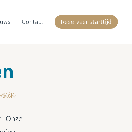
euws
Contact
Reserveer starttijd
en
annen
d. Onze
pping