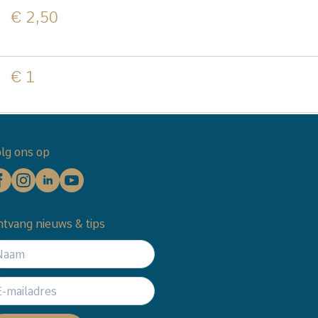
€ 2,50
€ 1
lg ons op
tvang nieuws & tips