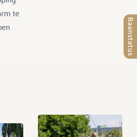
arm te
Baanstatus
bben