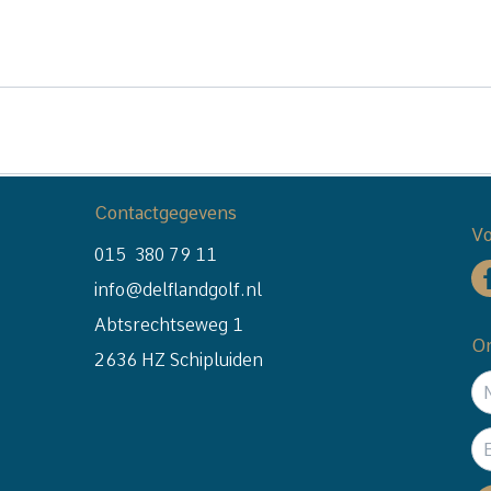
Contactgegevens
Vo
015 380 79 11
info@delflandgolf.nl
Abtsrechtseweg 1
On
2636 HZ Schipluiden