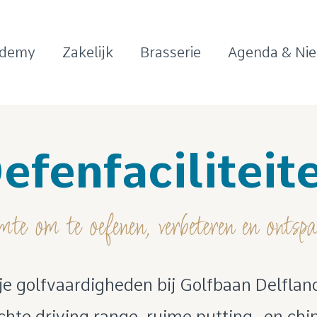
ademy
Zakelijk
Brasserie
Agenda & Ni
efenfaciliteit
te om te oefenen, verbeteren en ontsp
je golfvaardigheden bij Golfbaan Delflan
ichte driving range, ruime putting- en chi