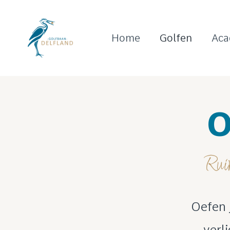
Home
Golfen
Ac
O
Ruim
Oefen 
verl