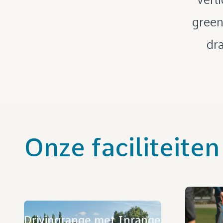
green
dra
Onze faciliteiten
Drivingrange met Inrange