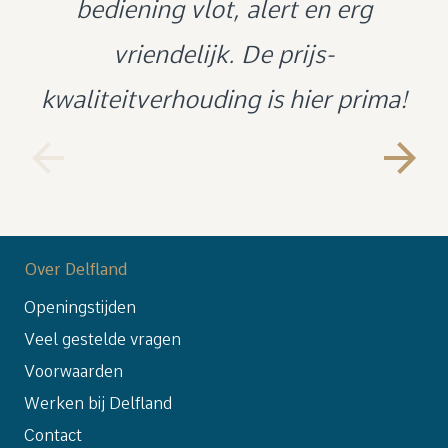
aanrader in overdag of in de avond
bediening vlot, alert en erg
op Delfland te golfen.
vriendelijk. De prijs-
kwaliteitverhouding is hier prima!
Over Delfland
Openingstijden
Veel gestelde vragen
Voorwaarden
Werken bij Delfland
Contact