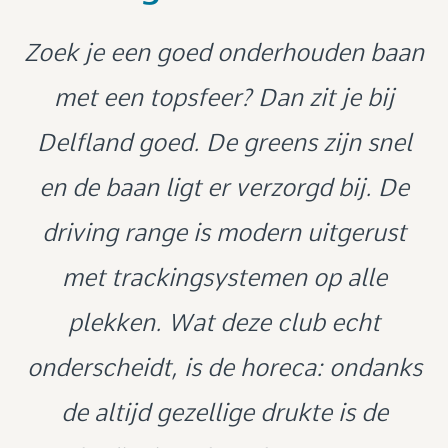
Zoek je een goed onderhouden baan
Afgelopen zondag sinds tijden weer
met een topsfeer? Dan zit je bij
Delfland goed. De greens zijn snel
eens een rondje op Golfbaan
Delfland gelopen. Genoten van het
en de baan ligt er verzorgd bij. De
Mooie golfbaan, met hele goede
Echt een mooie fijne golfbaan,
driving range is modern uitgerust
onderhoud en de goede kwaliteit
Beste value for money golfbaan met
uitdagende holes en ondanks de
oefenfaciliteiten
van de greens. Niet genoten van
met trackingsystemen op alle
vele regen lag ie er heel goed bij.
De holes liggen er het hele jaar
uitstekend restaurant en prima
mijn swing, iets golflessen en swing
plekken. Wat deze club echt
Goede greenkeepers dus. Ook de
mooi bij en ook de grens zijn het
golfshop
onderscheidt, is de horeca: ondanks
aanpassen. Drivingrange is ook een
hele jaar strak en snel
greens keurig.
feestje met Inrange. Blijft een
de altijd gezellige drukte is de