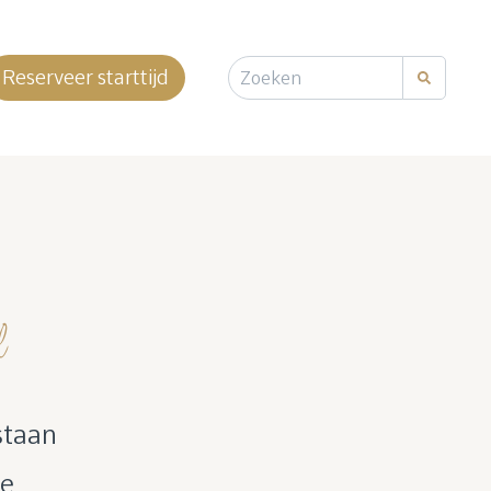
Reserveer starttijd
l
staan
te