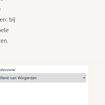
e
en: bij
nele
ken.
ofessional