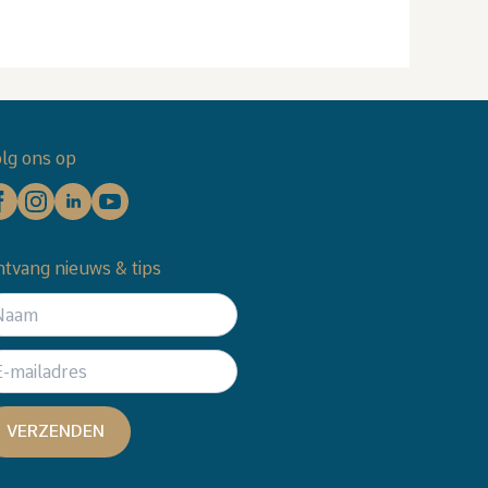
lg ons op
tvang nieuws & tips
VERZENDEN