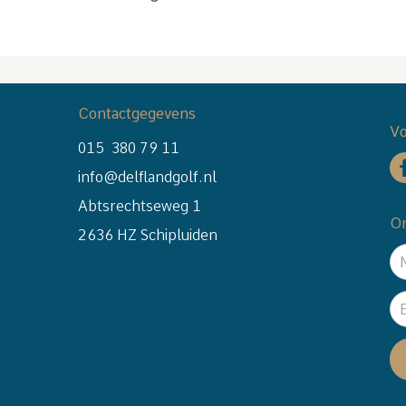
Contactgegevens
Vo
015 380 79 11
info@delflandgolf.nl
Abtsrechtseweg 1
On
2636 HZ Schipluiden